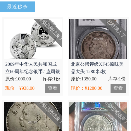
最近秒杀
活动已经结束了
已经满人了
2009年中华人民共和国成
北京公博评级XF45原味美
立60周年纪念银币.1盎司银
品大头 1280米/枚
币
原价:1000.00
库存:1份
原价:1350.00
库存:1份
现价：¥938.00
查看
现价：¥1280.00
查看
活动已经结束了
活动已经结束了