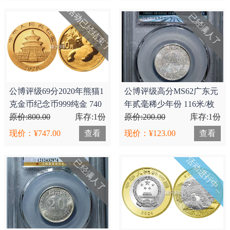
活动已经结束了
已经满人了
公博评级69分2020年熊猫1
公博评级高分MS62广东元
克金币纪念币999纯金 740
年贰毫稀少年份 116米/枚
米/枚
原价:800.00
库存:1份
原价:200.00
库存:1份
现价：¥747.00
查看
现价：¥123.00
查看
活动进行中...
已经满人了