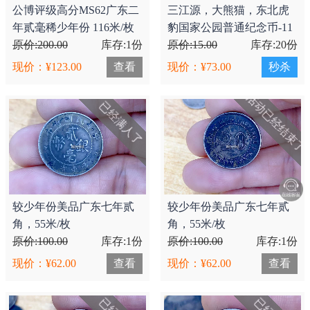
公博评级高分MS62广东二
三江源，大熊猫，东北虎
年贰毫稀少年份 116米/枚
豹国家公园普通纪念币-11
原价:200.00
库存:1份
米/枚 各两枚共六枚 全新
原价:15.00
库存:20份
卷....
现价：¥123.00
查看
现价：¥73.00
秒杀
活动已经结束了
已经满人了
较少年份美品广东七年贰
较少年份美品广东七年贰
角，55米/枚
角，55米/枚
原价:100.00
库存:1份
原价:100.00
库存:1份
现价：¥62.00
查看
现价：¥62.00
查看