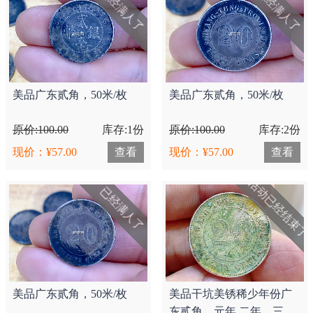
已经满人了
已经满人了
美品广东贰角，50米/枚
美品广东贰角，50米/枚
原价:100.00
库存:1份
原价:100.00
库存:2份
现价：¥57.00
查看
现价：¥57.00
查看
活动已经结束了
已经满人了
美品广东贰角，50米/枚
美品干坑美锈稀少年份广
东贰角，元年,二年，三