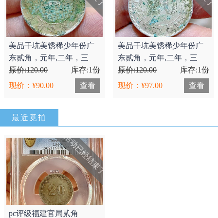
美品干坑美锈稀少年份广
美品干坑美锈稀少年份广
东贰角，元年,二年，三
东贰角，元年,二年，三
年！90米/枚..
原价:120.00
库存:1份
年！
原价:120.00
库存:1份
现价：¥90.00
查看
现价：¥97.00
查看
最近竟拍
活动已经结束了
pc评级福建官局贰角