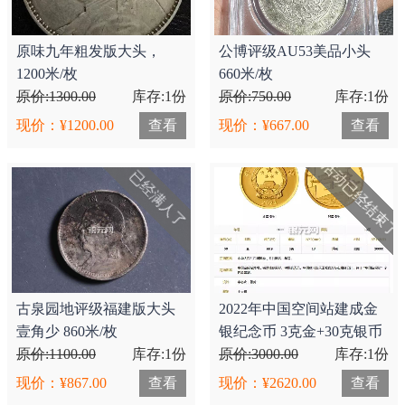
原味九年粗发版大头，
公博评级AU53美品小头
1200米/枚
660米/枚
原价:1300.00
库存:1份
原价:750.00
库存:1份
现价：¥1200.00
查看
现价：¥667.00
查看
活动已经结束了
已经满人了
古泉园地评级福建版大头
2022年中国空间站建成金
壹角少 860米/枚
银纪念币 3克金+30克银币
原价:1100.00
库存:1份
一套2枚，2620米..
原价:3000.00
库存:1份
现价：¥867.00
查看
现价：¥2620.00
查看